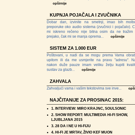
opširnije
KUPNJA POJAČALA I ZVUČNIKA
Dobar dan, izvinite na smetnji, imao bih mol
preporuke oko audio sistema (zvučnici i pojačalo). C
mi iskreno rečeno nije bitna osim da ne tražim 
prejako, čak mi se manja oprema...
opširnije
SISTEM ZA 1.000 EUR
Poštovani, u nadi da se mogu prema Vama obrati
upitom ili da me usmjerite na pravu "adresu". N
nakon duže pauze imam veliku želju kupiti kvalite
sustav za glazb...
opširnije
ZAHVALA
Zahvaljući vama i vašim tekstovima sve inve...
opši
NAJČITANIJE ZA PROSINAC 2015:
1.
INTERVIEW: MIRO KRAJNC, SOULSONIC
2.
SHOW REPORT: MULTIMEDIA HI-FI SHOW,
LJUBLJANA 2015
3.
28 DA I NE U HI-FIJU
4.
HI-FI JE MRTAV, ŽIVIO KEF MUON