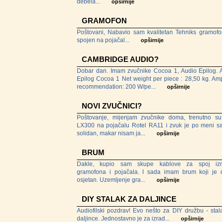
debela...
opširnije
GRAMOFON
Poštovani, Nabavio sam kvalitetan Tehniks gramofon
spojen na pojačal...
opširnije
CAMBRIDGE AUDIO?
Dobar dan. Imam zvučnike Cocoa 1, Audio Epilog. 
Epilog Cocoa 1 Net weight per piece : 28,50 kg. Ampl
recommendation: 200 W/pe...
opširnije
NOVI ZVUČNICI?
Poštovanje, mijenjam zvučnike doma, trenutno s
LX300 na pojačalu Rotel RA11 i zvuk je po meni s
solidan, makar nisam ja...
opširnije
BRUM
Dakle, kupio sam skupe kablove za spoj iz
gramofona i pojačala. I sada imam brum koji je 
osjetan. Uzemljenje gra...
opširnije
DIY STALAK ZA DALJINCE
Audiofilski pozdrav! Evo nešto za DIY družbu - stal
daljince. Jednostavno je za izrad...
opširnije