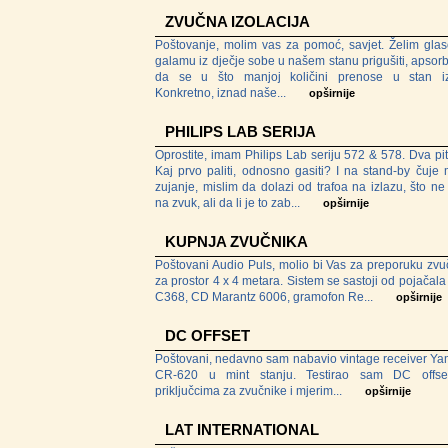
ZVUČNA IZOLACIJA
Poštovanje, molim vas za pomoć, savjet. Želim glas
galamu iz dječje sobe u našem stanu prigušiti, apsorb
da se u što manjoj količini prenose u stan i
Konkretno, iznad naše...
opširnije
PHILIPS LAB SERIJA
Oprostite, imam Philips Lab seriju 572 & 578. Dva pit
Kaj prvo paliti, odnosno gasiti? I na stand-by čuje 
zujanje, mislim da dolazi od trafoa na izlazu, što ne 
na zvuk, ali da li je to zab...
opširnije
KUPNJA ZVUČNIKA
Poštovani Audio Puls, molio bi Vas za preporuku zvu
za prostor 4 x 4 metara. Sistem se sastoji od pojačal
C368, CD Marantz 6006, gramofon Re...
opširnije
DC OFFSET
Poštovani, nedavno sam nabavio vintage receiver Y
CR-620 u mint stanju. Testirao sam DC offse
priključcima za zvučnike i mjerim...
opširnije
LAT INTERNATIONAL