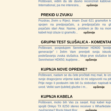
Poštovani, vidim da ste davno recenzirali kablov
International, pa me interesira...
opširnije
PREKID U ZVUKU
Pozdrav, živim u Rijeci. Imam Dual 621 gramofon ko
spojen na predpojačalo, a predpojačalo na g
pojačalo stari Akai. Naime, problem je što na mo
kabeli koji izlaze iz gramofo...
opširnije
GRUPNI TEST SLUŠALICA - KOMENTA
Poštovani, posjedujem Sennheiser HD600 "poslj
generacije" i želim Vam prenijeti svoja iskus
podešavanju zvuka slušalica. Moje prve slušalice bi
Sennheiser HD650, kupljene...
opširnije
KUPNJA NOVE OPREME?
Poštovani, nadam se da ćete pročitati moj mail, te izd
svoje dragocjeno vrijeme kako bi mi odgovorili na pit
Prije nego li postavim isto bit ću slobodan napisati k
uvod. Veliki sam ljubitelj glazbe i m...
opširnije
KUPNJA KABELA
Poštovani, molio bih Vas za savjet. Koji kabel kupi
spojiti Onkyo TX 8250 stereo receiver s Wharfedale
zvučnicima? Rock (Hard Roc...
opširnije