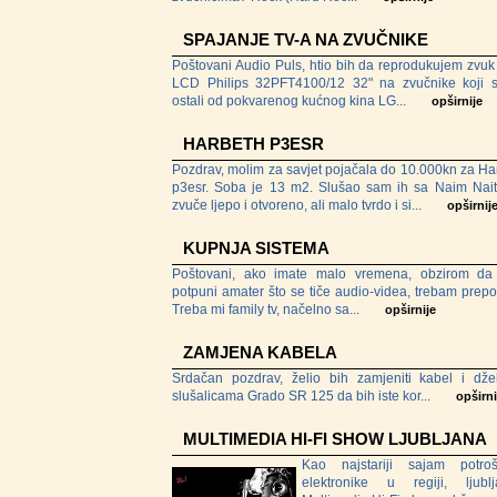
SPAJANJE TV-A NA ZVUČNIKE
Poštovani Audio Puls, htio bih da reprodukujem zvuk
LCD Philips 32PFT4100/12 32" na zvučnike koji 
ostali od pokvarenog kućnog kina LG...
opširnije
HARBETH P3ESR
Pozdrav, molim za savjet pojačala do 10.000kn za Ha
p3esr. Soba je 13 m2. Slušao sam ih sa Naim Nait
zvuče ljepo i otvoreno, ali malo tvrdo i si...
opširnij
KUPNJA SISTEMA
Poštovani, ako imate malo vremena, obzirom d
potpuni amater što se tiče audio-videa, trebam prepo
Treba mi family tv, načelno sa...
opširnije
ZAMJENA KABELA
Srdačan pozdrav, želio bih zamjeniti kabel i dž
slušalicama Grado SR 125 da bih iste kor...
opširni
MULTIMEDIA HI-FI SHOW LJUBLJANA
Kao najstariji sajam potro
elektronike u regiji, ljublj