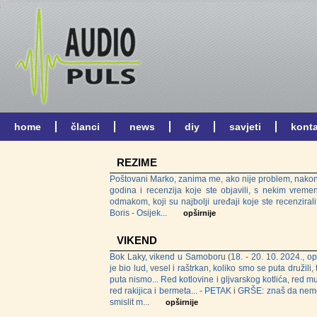
REZIME
Poštovani Marko, zanima me, ako nije problem, nakon
godina i recenzija koje ste objavili, s nekim vreme
odmakom, koji su najbolji uređaji koje ste recenzirali
Boris - Osijek...
opširnije
VIKEND
Bok Laky, vikend u Samoboru (18. - 20. 10. 2024., opa
je bio lud, vesel i raštrkan, koliko smo se puta družili, 
puta nismo... Red kotlovine i gljvarskog kotlića, red m
red rakijica i bermeta... - PETAK i GRŠE: znaš da ne
smislit m...
opširnije