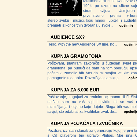
Multimedia Hi-Fi show održava 
1994. po uzoru na slične sa
širom svijeta. Usmjere
prvenstveno prema vrhun
stereo zvuku i muzici, koju mnogi ljubitelji i audiofil
prenijeti iz koncertnih dvorana u svoje...
opširnije
AUDIENCE SX?
Hello, with the new Audience SX line, ho...
opširnij
KUPNJA GRAMOFONA
Poštovani, planiram zakoračiti u čudesan svijet pl
gramofona, pa budući da sam na tom području apso
početnik, zamolio bih Vas da mi svojim velikim zn
pomognete u odabiru. Razmišljao sam kup...
opšir
KUPNJA ZA 5.000 EUR
Poštovanje, tragajući za realnim ocjenama Hi-Fi Sis
naišao sam na vaš sajt i svidio mi se vaš n
razmišljanja i ocjene koje dajete. Stoga bih vas mol
savjet, što odabrati za kvalitetan zvuk do...
opširnij
KUPNJA POJAČALA I ZVUČNIKA
Pozdrav, izvrstan članak za generaciju kojoj je prvi k
s Cd playerom bio upravo Philips. Moj prvi C