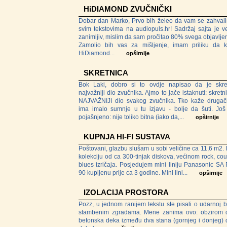
HiDIAMOND ZVUČNIČKI
Dobar dan Marko, Prvo bih želeo da vam se zahval
svim tekstovima na audiopuls.hr! Sadržaj sajta je 
zanimljiv, mislim da sam pročitao 80% svega objavljen
Zamolio bih vas za mišljenje, imam priliku da 
HiDiamond...
opširnije
SKRETNICA
Bok Laki, dobro si to ovdje napisao da je skre
najvažniji dio zvučnika. Ajmo to jače istaknuti: skretn
NAJVAŽNIJI dio svakog zvučnika. Tko kaže drugačij
ima imalo sumnje u tu izjavu - bolje da šuti. Još
pojašnjeno: nije toliko bitna (iako da,...
opširnije
KUPNJA HI-FI SUSTAVA
Poštovani, glazbu slušam u sobi veličine ca 11,6 m2.
kolekciju od ca 300-tinjak diskova, većinom rock, coun
blues izričaja. Posjedujem mini liniju Panasonic SA
90 kupljenu prije ca 3 godine. Mini lini...
opširnije
IZOLACIJA PROSTORA
Pozz, u jednom ranijem tekstu ste pisali o udarnoj b
stambenim zgradama. Mene zanima ovo: obzirom 
betonska deka između dva stana (gornjeg i donjeg) 