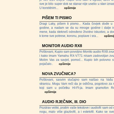
sve je bilo super dok se stanar nije uselio u stan izna
U korektnim...
opširnije
PIŠEM TI PISMO
Dragi Laky, pišem ti pismo... Kada čovjek dođe u
godine, a nadam se da su mnoge godine i dalje i
mene, kada stekneš određeno životno iskustvo, a do
k tome sve potrese, koronu, poplave i sra...
opširni
MONITOR AUDIO RX8
Poštovani, Kupio sam povoljno Monito audio RX8 zvu
i kako imam Yamahu RX-V771 nisam zadovoljan zv
Molim Vas za savjet, pomoć... Kupio bih polovno s
pojačalo..
opširnije
NOVA ZVUČNICA?
Poštovani, sasvim slučajno sam naišao na Vaš
stranicu. Mogu Vam reči da je odlična, pogotovo za
koji sam u početku HI-FI-ja. Imam gramofon Re
opširnije
AUDIO RJEČNIK, III. DIO
Pozdrav veliki, pratim vaše tekstove i audiofil sam od
nogu, malo više glazbofil, a i estetofil. Kako se sve