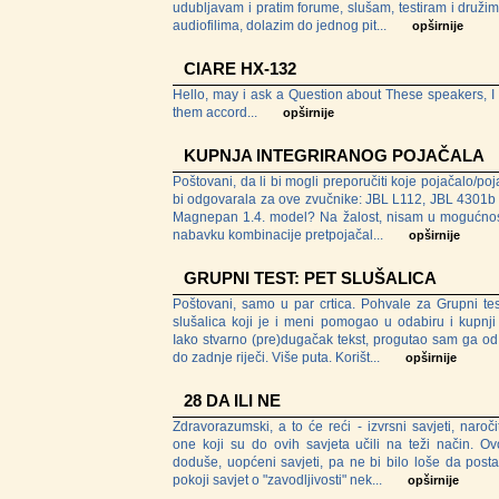
udubljavam i pratim forume, slušam, testiram i družim
audiofilima, dolazim do jednog pit...
opširnije
CIARE HX-132
Hello, may i ask a Question about These speakers, I 
them accord...
opširnije
KUPNJA INTEGRIRANOG POJAČALA
Poštovani, da li bi mogli preporučiti koje pojačalo/po
bi odgovarala za ove zvučnike: JBL L112, JBL 4301b 
Magnepan 1.4. model? Na žalost, nisam u mogućnos
nabavku kombinacije pretpojačal...
opširnije
GRUPNI TEST: PET SLUŠALICA
Poštovani, samo u par crtica. Pohvale za Grupni tes
slušalica koji je i meni pomogao u odabiru i kupnji i
Iako stvarno (pre)dugačak tekst, progutao sam ga od
do zadnje riječi. Više puta. Korišt...
opširnije
28 DA ILI NE
Zdravorazumski, a to će reći - izvrsni savjeti, naroči
one koji su do ovih savjeta učili na teži način. Ov
doduše, uopćeni savjeti, pa ne bi bilo loše da postav
pokoji savjet o "zavodljivosti" nek...
opširnije