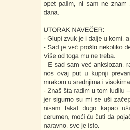
opet palim, ni sam ne znam z
dana.
UTORAK NAVEČER:
- Glupi zvuk je i dalje u komi, 
- Sad je već prošlo nekoliko d
Više od toga mu ne treba.
- E sad sam već anksiozan, ra
nos ovaj put u kupnji prevar
mrakom u srednjima i visokima
- Znaš šta radim u tom ludilu 
jer sigurno su mi se uši zač
nisam fakat dugo kapao uši
cerumen, moći ću čuti da pojač
naravno, sve je isto.