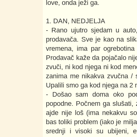
love, onda ježi ga.
1. DAN, NEDJELJA
- Rano ujutro sjedam u aut
prodavača. Sve je kao na slik
vremena, ima par ogrebotina 
Prodavač kaže da pojačalo ni
zvuči, ni kod njega ni kod me
zanima me nikakva zvučna / 
Upalili smo ga kod njega na 2 m
- Došao sam doma oko pod
popodne. Počnem ga slušati, 
ajde nije loš (ima nekakvu so
bas toliki problem (iako je mil
srednji i visoki su ubijeni,