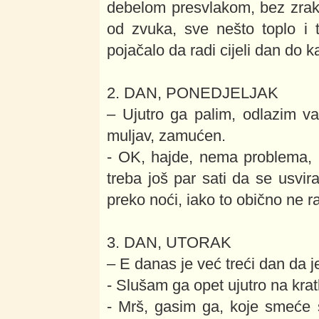
debelom presvlakom, bez zraka
od zvuka, sve nešto toplo i
pojačalo da radi cijeli dan do 
2. DAN, PONEDJELJAK
– Ujutro ga palim, odlazim v
muljav, zamućen.
- OK, hajde, nema problema, p
treba još par sati da se usvira
preko noći, iako to obično ne 
3. DAN, UTORAK
– E danas je već treći dan da 
- Slušam ga opet ujutro na kratk
- Mrš, gasim ga, koje smeće 