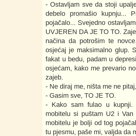
- Ostavljam sve da stoji upal
debelo promašio kupnju... 
pojačalo... Svejedno ostavlj
UVJEREN DA JE TO TO. Zajebo 
načina da potrošim te novce. 
osjećaj je maksimalno glup. 
fakat u bedu, padam u depresi
osjećam, kako me prevario nos 
zajeb.
- Ne diraj me, ništa me ne pitaj
- Gasim sve, TO JE TO.
- Kako sam fulao u kupnji
mobitelu si puštam U2 i Van
mobitelu je bolji od tog poja
tu pjesmu, paše mi, valjda da m