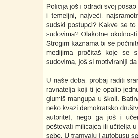
Policija još i odradi svoj posa
i temeljni, najveći, najsramot
sudski postupci? Kakve se to
sudovima? Olakotne okolnosti, p
Strogim kaznama bi se počinitel
medijima pročitaš koje se 
sudovima, još si motiviraniji da
U naše doba, probaj raditi sran
ravnatelja koji ti je opalio jed
glumiš mangupa u školi. Batina
neko kvazi demokratsko društv
autoritet, nego ga još i učen
poštovati milicajca ili učitelja
sebe. U tramvaju i autobusu se 