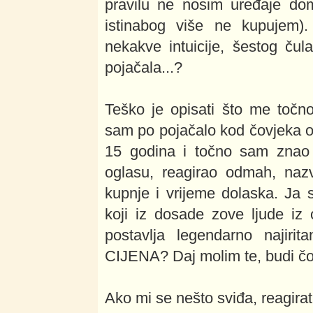
pravilu ne nosim uređaje dom
istinabog više ne kupujem
nekakve intuicije, šestog čul
pojačala...?
Teško je opisati što me točn
sam po pojačalo kod čovjeka oti
15 godina i točno sam znao
oglasu, reagirao odmah, naz
kupnje i vrijeme dolaska. Ja 
koji iz dosade zove ljude iz
postavlja legendarno najir
CIJENA? Daj molim te, budi čo
Ako mi se nešto sviđa, reagi